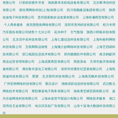
有限公司
计算机软硬件开发
海南康阜东机电设备有限公司
北京桦津佳科技
有限公司
泗钰博网络科技(上海)有限公司
四川尧顺建设集团有限公司
陕西
佑途电子科技有限公司
贵州苗家购农业发展有限公司
上海铃澜商贸有限公司
个人商务服务
南充熊熊鱼网络有限公司
深圳市美鸿科技有限公司
程力专用
汽车股份有限公司销售十七分公司
花卉种子
天气预报
陕西小郎呱科技有限
公司
北京话中友科技有限公司
上海仁建信息科技有限公司
上海利彬利网络
科技有限公司
互联网商品销售
上海隆介妙网络科技有限公司
上海艺挡厨科
技有限公司
浙江柢固信息技术有限公司
郑州嫦娥软件有限公司
南京蚂蚁邦
商业运营管理有限公司
上海戍莱商贸有限公司
周易算命
天津市旗开装饰装
修有限公司
潍坊鲁丰源化工有限公司
深圳市祥通世纪贸易有限公司
上海凯
煜诚科技有限公司
塑胶
北京雨司科技有限公司
上海衡宏帆科技有限公司
广州宏烨网络科技有限公司
图文设计
湖南浪跃信息科技有限公司
武汉数元
网络技术有限公司
青阳黎姿电子商务有限公司
海南青芝嵘贸易有限公司
嘉
兴乐途网络科技有限公司
上海余诺澄平面设计有限公司
网络技术服务
海口
谊伟佳五金有限公司
哈尔滨实创广告有限公司
山东十亩海大数据科技有限公
司