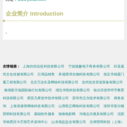
企业简介
Introduction
-
友情链接：
上海叻恒信息科技有限公司
宁波德趣电子商务有限公司
邱县凝
尚文化传媒有限公司
日用品销售
承德荣泽生物科技有限公司
保定市锦霖门
窗工程有限公司
北京万达长圣网络科技有限公司
沧州友沧管道装备有限公司
株洲新天地国际旅行社有限公司
湖北华凯科技有限公司
哈尔滨优学环宇教育
科技有限公司
西安凡果软件技术有限公司
苏州市汉兴技术有限公司
商务咨
询
上海燕雀誉网络科技有限公司
山西乾正网络科技有限公司
深圳市富尔顿
照明科技有限公司
基础软件服务
海南电影网
河南志兴展具有限公司
沈阳
市铁西区今艺馆艺术咨询中心
山东海盐盐业有限公司
北铧照明科技（上海）