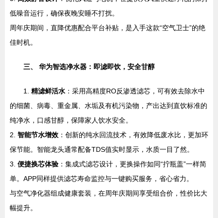
低噪音运行，确保夜晚安睡不打扰。
周年庆期间，直降优惠配合平台补贴，是入手这款“空气卫士”的绝
佳时机。
三、 华为智选净水器：即滤即饮，安全甘醇
1.
精滤鲜活水
：采用高精度RO反渗透滤芯，可有效去除水中
的细菌、病毒、重金属、水垢及有机污染物，产出达到直饮标准的
纯净水，口感甘醇，保障家人饮水安全。
2.
智能节水增效
：创新的纯水回流技术，有效降低废水比，更加环
保节能。智能龙头通常配备TDS值实时显示，水质一目了然。
3.
便捷换芯体验
：集成式滤芯设计，更换操作如同“拧瓶盖”一样简
单。APP同样提供滤芯寿命监控与一键购买服务，省心省力。
与空气净化器组成健康套装，在周年庆期间享受组合价，性价比大
幅提升。