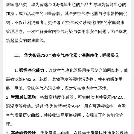
康家电品类，华为智选720凭借其出色的产品力与华为智能生态的
加持，成为活动中的明星品牌。其全效空气净化器与净水器协同促
销，不仅让利消费者，更传递了“空气+水”系统化呵护的家庭健康
管理理念。一次性解决室内空气污染与饮用水安全问题，为全家构
筑起坚实的健康防线。
二、 华为智选720全效空气净化器：深彻净化，呼吸显见
1.
强悍净化能力
：该款空气净化器采用多层复合滤网结构，能
高效滤除PM2.5、花粉、宠物毛发等颗粒污染物，并有效吸附甲
醛、甲苯、异味等气态污染物，应对复杂室内空气环境。
2.
智慧感知互联
：搭载高精度传感器，可实时监测并显示PM2.5、
温湿度等数值。通过“华为智慧生活”APP，用户可远程操控、查看
空气质量历史曲线，并接收滤网更换提醒，实现真正的智能化管
理。
3.
高效静音设计
：优化风道与电机，在提供大风量快速净化的保持