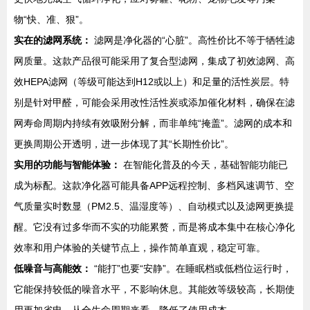
物“快、准、狠”。
实在的滤网系统：
滤网是净化器的“心脏”。高性价比不等于牺牲滤
网质量。这款产品很可能采用了复合型滤网，集成了初效滤网、高
效HEPA滤网（等级可能达到H12或以上）和足量的活性炭层。特
别是针对甲醛，可能会采用改性活性炭或添加催化材料，确保在滤
网寿命周期内持续有效吸附分解，而非单纯“掩盖”。滤网的成本和
更换周期公开透明，进一步体现了其“长期性价比”。
实用的功能与智能体验：
在智能化普及的今天，基础智能功能已
成为标配。这款净化器可能具备APP远程控制、多档风速调节、空
气质量实时数显（PM2.5、温湿度等）、自动模式以及滤网更换提
醒。它没有过多华而不实的功能累赘，而是将成本集中在核心净化
效率和用户体验的关键节点上，操作简单直观，稳定可靠。
低噪音与高能效：
“能打”也要“安静”。在睡眠档或低档位运行时，
它能保持较低的噪音水平，不影响休息。其能效等级较高，长期使