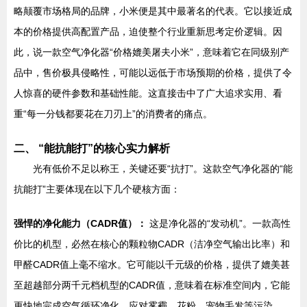
略颠覆市场格局的品牌，小米便是其中最著名的代表。它以接近成
本的价格提供高配置产品，迫使整个行业重新思考定价逻辑。因
此，说一款空气净化器“价格媲美屠夫小米”，意味着它在同级别产
品中，售价极具侵略性，可能以远低于市场预期的价格，提供了令
人惊喜的硬件参数和基础性能。这直接击中了广大追求实用、看
重“每一分钱都要花在刀刃上”的消费者的痛点。
二、 “能抗能打”的核心实力解析
光有低价不足以称王，关键还要“抗打”。这款空气净化器的“能
抗能打”主要体现在以下几个硬核方面：
强悍的净化能力（CADR值）：
这是净化器的“发动机”。一款高性
价比的机型，必然在核心的颗粒物CADR（洁净空气输出比率）和
甲醛CADR值上毫不缩水。它可能以千元级的价格，提供了媲美甚
至超越部分两千元档机型的CADR值，意味着在标准空间内，它能
更快地完成空气循环净化，应对雾霾、花粉、宠物毛发等污染